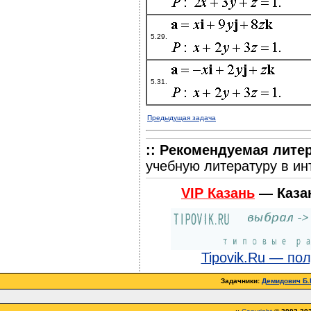
5.29.
5.31.
Предыдущая задача
:: Рекомендуемая лите
учебную литературу в ин
VIP Казань
— Каза
Tipovik.Ru — по
Задачники:
Демидович Б.П