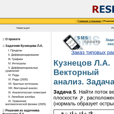
::
Главная страница
| Решени
Навигация
Р
::
О проекте
::
Задачник Кузнецова Л.А.
I. Пределы
Заказ типовых ра
II. Дифференцирование
III. Графики
Кузнецов Л.А.
IV. Интегралы
V. Дифференциальные
Векторный
уравнения
VI. Ряды
анализ. Задача
VI. Ряды (2005)
VII. Кратные интегралы
VIII. Векторный анализ
Задача 5
. Найти поток в
IX. Аналитическая геометрия
плоскости
, расположе
X. Линейная алгебра
XI. Уравнения
(нормаль образует остры
математической физики (2005)
::
Решения из задачника