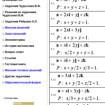
Кузнецова Л.А.
5.1.
::
Задачник Чудесенко В.Ф.
::
Решения из задачника
Чудесенко В.Ф.
5.3.
::
Задачник Рябушко А.П.
::
Магазин решений
::
Заказ решений
5.5.
::
Эконометрика
::
История математики
5.7.
::
Вопрос-ответ
::
Ссылки
::
Гостевая книга
5.9.
::
Магазин готовых решений
::
Другие задачники
5.11.
::
Образовательный форум
5.13.
:: Статистика